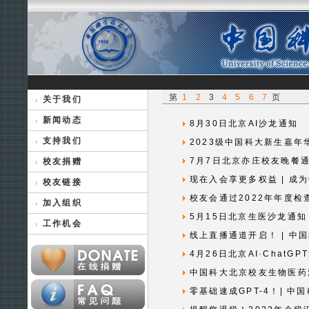
第
1
2
3
4
5
6
7
页
关于我们
新闻动态
8月30日北京AI沙龙通知
支持我们
2023级中国科大新生嘉年
7月7日北京亦庄校友晚餐
校友捐赠
现在入会享更多权益 | 成
校友链接
校友会通过2022年年度检
加入组织
5月15日北京生医沙龙通知
工作机会
线上直播通道开启！ | 中国
4月26日北京AI·ChatGP
中国科大北京校友生物医药
零基础速成GPT-4！| 中